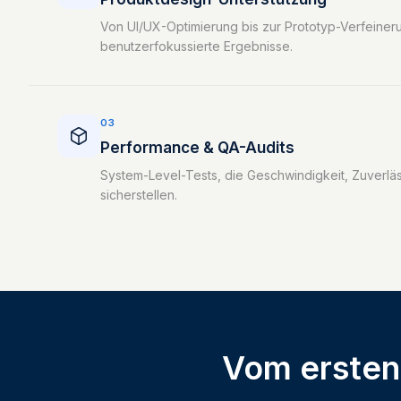
Von UI/UX-Optimierung bis zur Prototyp-Verfeineru
benutzerfokussierte Ergebnisse.
03
Performance & QA-Audits
System-Level-Tests, die Geschwindigkeit, Zuverlä
sicherstellen.
Vom ersten