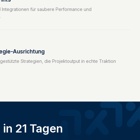
d Integrationen für saubere Performance und
.
gie-Ausrichtung
estützte Strategien, die Projektoutput in echte Traktion
in 21 Tagen