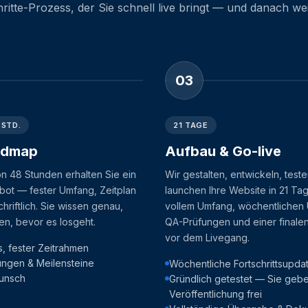
hritte-Prozess, der Sie schnell live bringt — und danach we
03
 STD.
21 TAGE
admap
Aufbau & Go-live
on 48 Stunden erhalten Sie ein
Wir gestalten, entwickeln, test
bot — fester Umfang, Zeitplan
launchen Ihre Website in 21 Ta
chriftlich. Sie wissen genau,
vollem Umfang, wöchentlichen
en, bevor es losgeht.
QA-Prüfungen und einer finale
vor dem Livegang.
s, fester Zeitrahmen
tungen & Meilensteine
Wöchentliche Fortschrittsupda
unsch
Gründlich getestet — Sie geb
Veröffentlichung frei