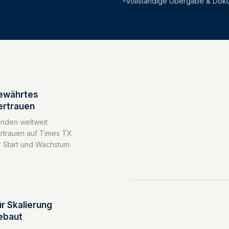
Vollständige Übergabe & Dok
ewährtes
ertrauen
nden weltweit
rtrauen auf Times TX
r Start und Wachstum.
ür Skalierung
ebaut