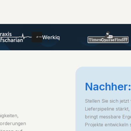
Ley
Werkiq
Nachher:
Stellen Sie sich jetz
Lieferpipeline stärkt
igkeiten,
bringt messbare Erg
sforderungen
Projekte entwickeln si