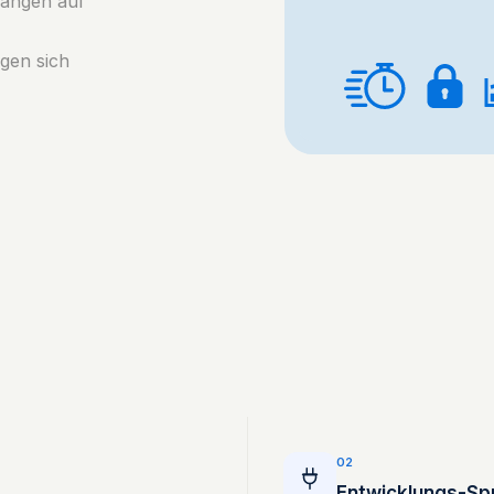
rängen auf
gen sich
02
Entwicklungs-Spr