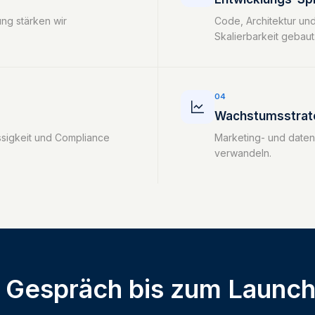
ng stärken wir
Code, Architektur un
Skalierbarkeit gebaut
04
Wachstumsstrate
ssigkeit und Compliance
Marketing- und dateng
verwandeln.
 Gespräch bis zum Launch 