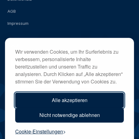
AGB
Impressum
Social
Wir verwenden Cookies, um Ihr Surferlebnis zu
verbessern, personalisierte Inhalte
bereitzustellen und unseren Traffic zu
analysieren. Durch Klicken auf „Alle akzeptieren"
stimmen Sie der Verwendung von Cookies zu.
Alle akzeptieren
Nicht notwendige ablehnen
©
2026
Times TX
Cookie-Einstellungen
Alle Rechte vorbehalten