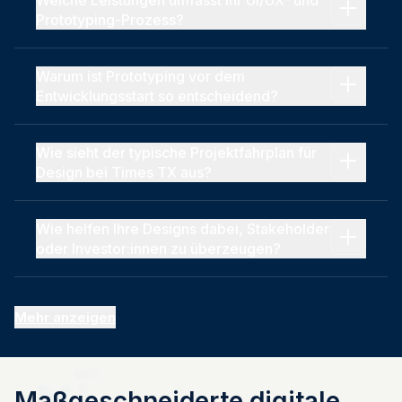
Welche Leistungen umfasst Ihr UI/UX- und
Prototyping-Prozess?
Warum ist Prototyping vor dem
Entwicklungsstart so entscheidend?
Wie sieht der typische Projektfahrplan für
Design bei Times TX aus?
Wie helfen Ihre Designs dabei, Stakeholder
oder Investor:innen zu überzeugen?
Mehr anzeigen
Maßgeschneiderte digitale